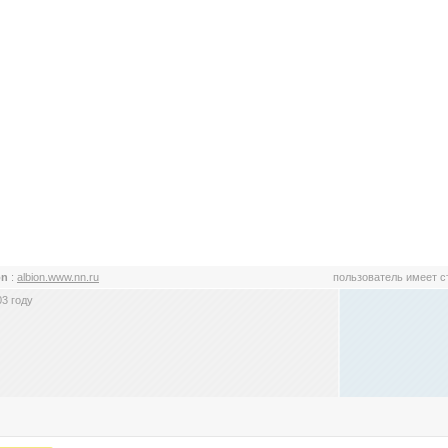
on
:
albion.www.nn.ru
пользователь имеет 
3 году