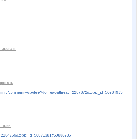
рия
тировать
ировать
n.ru/community/sp/deti/?do=read&thread=2287872&topic_id=50984915
нтарий
d=2284269&topic_id=50871381#50886936