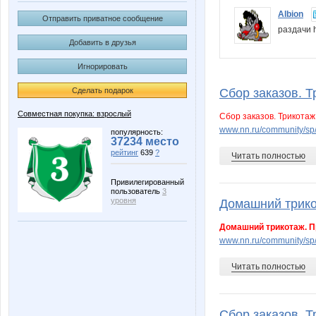
Albion
Отправить приватное сообщение
раздачи 
Добавить в друзья
Игнорировать
Сделать подарок
Сбор заказов. Т
Совместная покупка: взрослый
Сбор заказов. Трикотаж
www.nn.ru/community/sp
популярность:
37234 место
рейтинг
639
?
Читать полностью
Привилегированный
пользователь
3
уровня
Домашний трико
Домашний трикотаж. П
www.nn.ru/community/s
Читать полностью
Сбор заказов. Т