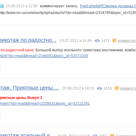
[red:phpbb]Сверка-дозаказ.[/
15.06.2012 в 11:59
комментирует запись
http://www.nn.ru/community/sp/razdachi/?do=read&thread=2318785&topic_id=5
рикотаж по радостно...
03.07.2012 в 14:49
1431
комменти
 по радостной цене.
Большой выбор ясельного трикотажа (костюмчики, комбезы
/deti/?do=read&thread=2346001&topic_id=52572339
таж. Приятные цены....
20.06.2012 в 14:10
1616
коммент
риятные цены. Выкуп 3
p/main/?do=read&thread=2328631&topic_id=52115281
рикотаж ясельный и...