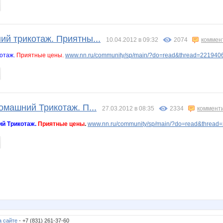
ий трикотаж. Приятны...
10.04.2012 в 09:32
2074
коммен
отаж.
Приятные цены.
www.nn.ru/community/sp/main/?do=read&thread=221940
омашний Трикотаж. П...
27.03.2012 в 08:35
2334
коммент
й Трикотаж.
Приятные цены
.
www.nn.ru/community/sp/main/?do=read&thread
а сайте
- +7 (831) 261-37-60