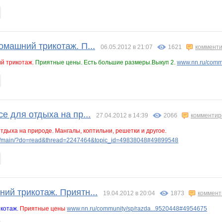
омашний трикотаж. П...
06.05.2012 в 21:07
1621
комменти
й трикотаж.
Приятные цены. Есть большие размеры.Выкуп 2.
www.nn.ru/comm
се для отдыха на пр...
27.04.2012 в 14:39
2066
комментир
отдыха на природе. Мангалы, коптильни, решетки и другое.
p/main/?do=read&thread=2247464&topic_id=49838048#49899548
ий трикотаж. Приятн...
19.04.2012 в 20:04
1873
коммент
котаж.
Приятные цены
www.nn.ru/community/sp/razda...9520448#4954675