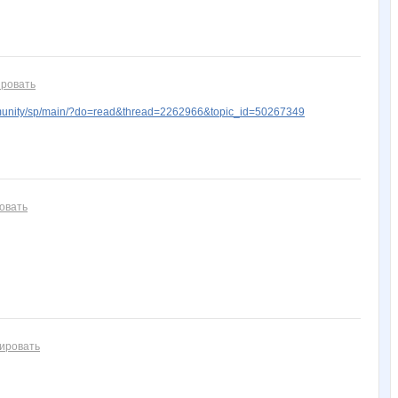
ровать
unity/sp/main/?do=read&thread=2262966&topic_id=50267349
овать
ировать