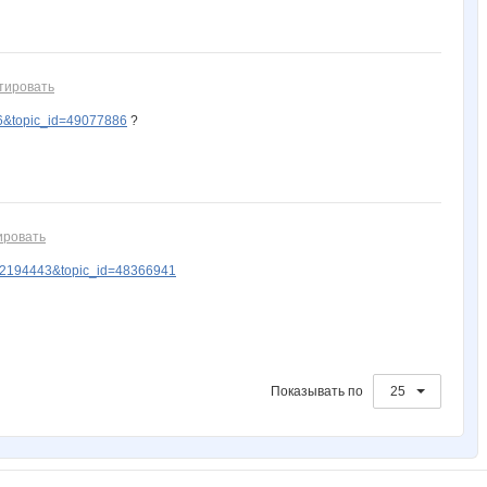
тировать
6&topic_id=49077886
?
ировать
=2194443&topic_id=48366941
Показывать по
25