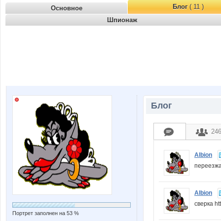
Блог
( 11 )
Основное
Шпионаж
Блог
24
Albion
переезжа
Albion
сверка h
Портрет заполнен на 53 %