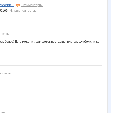
red:ph...
1 комментарий
1851169
Читать полностью
ровать
, белье) Есть модели и для деток постарше: платья, футболки и др
ировать