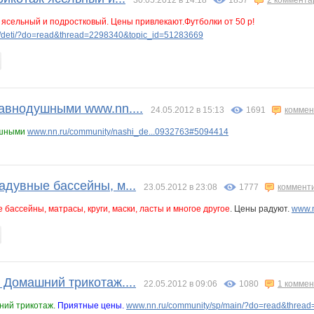
30.05.2012 в 14:18
1857
2 коммента
 ясельный и подростковый. Цены привлекают.Футболки от 50 р!
/deti/?do=read&thread=2298340&topic_id=51283669
равнодушными www.nn....
24.05.2012 в 15:13
1691
коммен
ушными
www.nn.ru/community/nashi_de...0932763#5094414
адувные бассейны, м...
23.05.2012 в 23:08
1777
коммент
бассейны, матрасы, круги, маски, ласты и многое другое
. Цены радуют.
www.n
 Домашний трикотаж....
22.05.2012 в 09:06
1080
1 комме
ий трикотаж.
Приятные цены.
www.nn.ru/community/sp/main/?do=read&threa