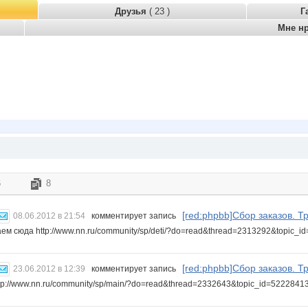
Друзья
( 23 )
Г
Мне н
6
8
[red:phpbb]Сбор заказов. Тр
08.06.2012 в 21:54
комментирует запись
ем сюда http://www.nn.ru/community/sp/deti/?do=read&thread=2313292&topic_
[red:phpbb]Сбор заказов. Тр
23.06.2012 в 12:39
комментирует запись
ttp://www.nn.ru/community/sp/main/?do=read&thread=2332643&topic_id=522284